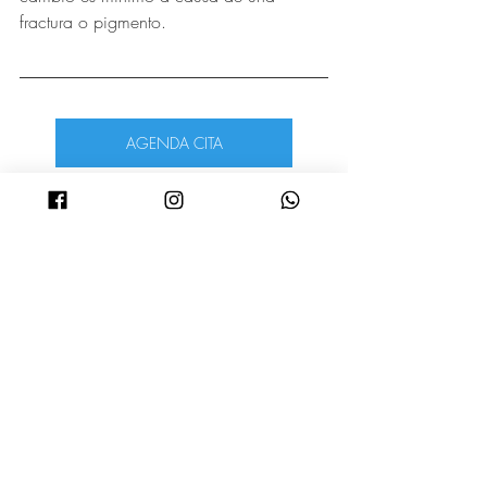
fractura o pigmento.
AGENDA CITA
Dentista en monterrey
Dentista
Belleza
Salud Oral