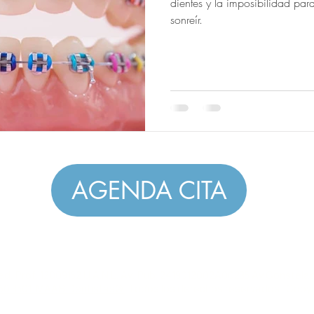
dientes y la imposibilidad pa
sonreír.
AGENDA CITA
. Prof. 12009152 U.A.N.L. Av. Pub. 2419012002A00235 Av Constelaci
360 3501
MAAS Dentistas®
Todos los derechos reservados. Copyr