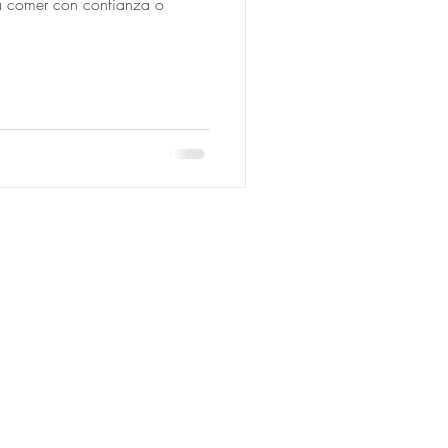
ra comer con confianza o
ones 111, Contry, 64860 Monterrey, N.L.
ight © 2020 - 2026
Aviso de Privacidad