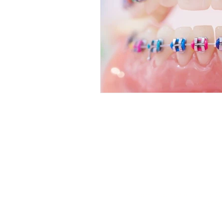
Allan Kardek Ordoñez Albuerne Ced
Teléfono:
81 1