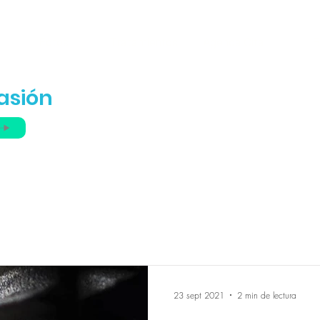
Fotos
Tratamientos
Agenda Cita
B
isa
asión
23 sept 2021
2 min de lectura