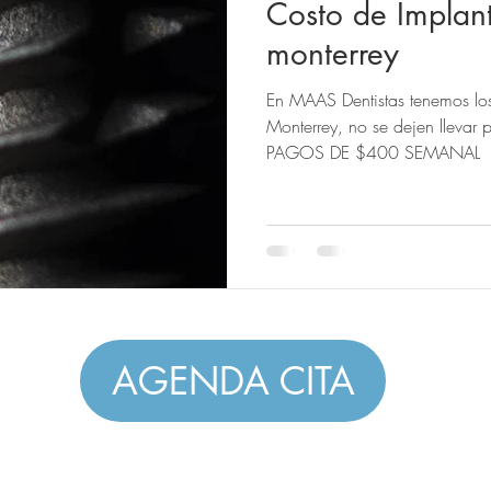
Costo de Implan
monterrey
En MAAS Dentistas tenemos lo
Monterrey, no se dejen llevar 
PAGOS DE $400 SEMANAL
AGENDA CITA