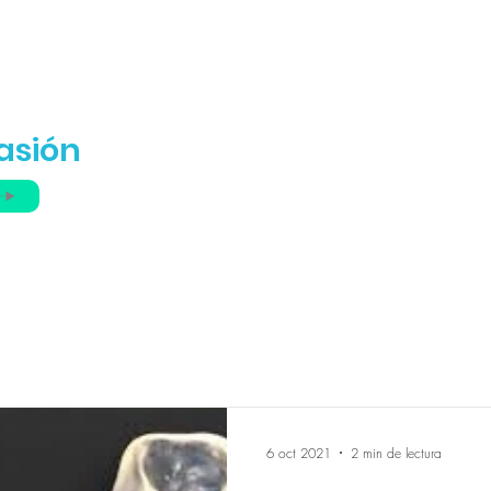
Fotos
Tratamientos
Agenda Cita
B
isa
asión
6 oct 2021
2 min de lectura