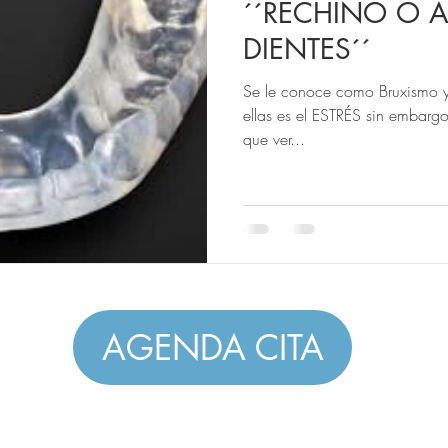
´´RECHINO O A
DIENTES´´
Se le conoce como Bruxismo y 
ellas es el ESTRÉS sin embargo
que ver...
AGENDA CITA